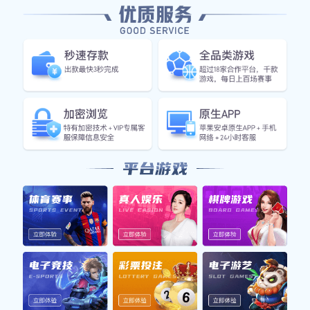
赛事
对阵
基本面
赔率动向
推荐思路
利物浦 vs
主队连
主胜赔率
稳胆
英超
胜
曼城
胜
下调
进
拜仁 vs 多
伤停较
平局指数
大球
德甲
特
多
高
球多
穿
巴黎 vs 里
客队防
客胜赔率
让胜
法甲
昂
守差
飙升
盘
湖人 vs 勇
背靠背
大小分波
防冷
NBA
负
士
作战
动