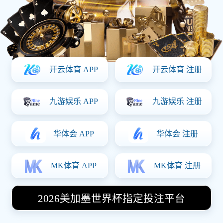
72'
英超
曼城
2 - 1
利物浦
HT
西甲
巴萨
1 - 0
皇马
完赛
意甲
尤文图斯
0 - 0
AC米兰
🏆 今日竞足预测推荐
来源：资深分析师