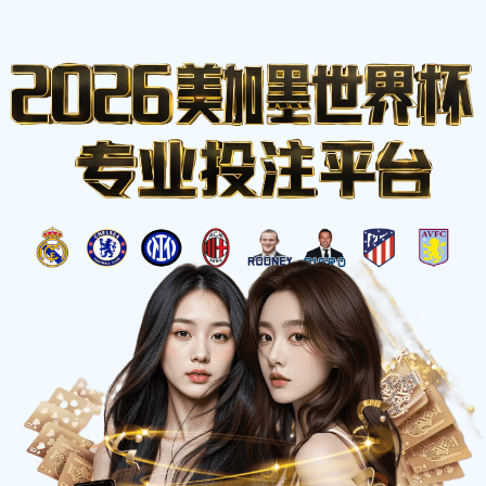
今日
竞足预
实时比分
专家推荐
赛程表
积分榜
测
常见问题
🔴 热门赛事实时追踪
LIVE DATA